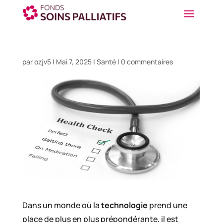
par
ozjv5
|
Mai 7, 2025
|
Santé
|
0 commentaires
Dans un monde où la
technologie
prend une
place de plus en plus prépondérante, il est